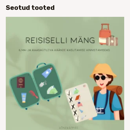
Seotud tooted
Hinnavahemik:
€7.00
kuni
€12.00