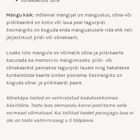
sõnakaardid 32tk
Mängu käik:
mõlemal mängijal on mängualus, sõna-või
pildikaardid on kotis või laua peal tagurpidi.
Eesmärgiks on koguda enda mängualusele rida ehk neli
järjestikust pildi-või sõnakaarti.
Lisaks loto mängule on võimalik sõna-ja pildikaarte
kasutada ka memoriini mängimiseks: pildi- või
sõnakaardid pannakse tagurpidi lauale ning hakatakse
kordamööda kaarte ümber pöörama. Eesmärgiks on
koguda sõna- ja pildikaardi paare.
Kõnekäpa tooted on valmistatud kodukeskkonnas
käsitööna. Toote laos olemasolu korral postitame selle
esimesel võimalusel. Kui tellitud toodet parasjagu laos ei
ole, on toote valmimisaeg u 5 tööpäeva.