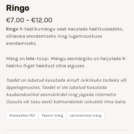
Ringo
€
7.00
–
€
12.00
Ringo
R
-häälikumängu saab kasutada häälikuseadeks,
sõnavara arendamiseks ning lugemisoskuse
arendamiseks.
Mäng on
loto
–
tüüpi. Mängu eesmärgiks on harjutada R-
hääliku õiget hääldust sõna alguses.
Toodet on lubatud kasutada ainult isiklikuks tarbeks või
õppetegevustes. Toodet ei ole lubatud kasutada
kaubanduslikel eesmärkidel ning jagada internetis
(tasuta või tasu eest) kolmandatele isikutele ilma loata.
Allalaaditav PDF
Paberil mäng
Lamineeritud mäng