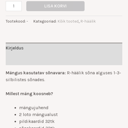
LISA KORVI
Tootekood:
-
Kategooriad:
Kõik tooted
,
R-häälik
Kirjeldus
Lisainfo
Mängus kasutatav sõnavara:
R-häälik sõna alguses 1-3-
silbilistes sõnades.
Millest mäng koosneb?
mängujuhend
2 loto mängualust
pildikaardid 32tk