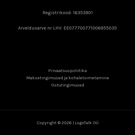
Registrikood: 16353901
Arveldusarve nr LHV: EE077700771006955035
Privaatsuspoliitika
Maksetingimused ja kohaletoimetamine
Ostutingimused
Copyright © 2026 | LogoTalk OÜ