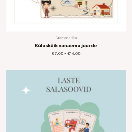
Grammatika
Külaskäik vanaema juurde
€
7.00
–
€
14.00
Hinnavahemik:
€7.00
kuni
€14.00