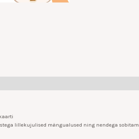
kaarti
estega lillekujulised mängualused ning nendega sobitam