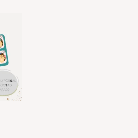
nnavahemik:
.00
ni
2.00