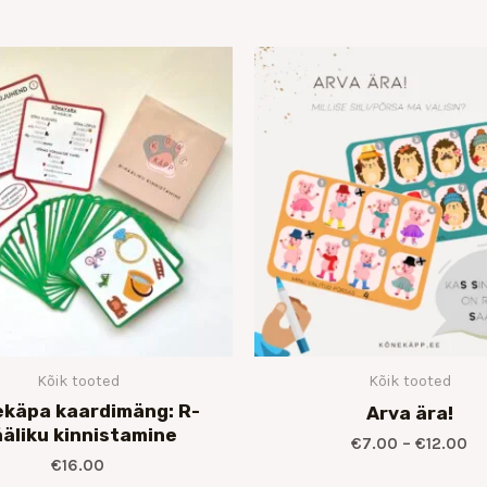
Hi
€7
ku
€1
Kõik tooted
Kõik tooted
käpa kaardimäng: R-
Arva ära!
äliku kinnistamine
€
7.00
–
€
12.00
€
16.00