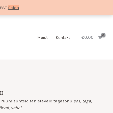
SEST
Peida
€
0.00
Meist
Kontakt
Hinnavahemik:
€10.00
00
kuni
€20.00
 ruumisuhteid tähistavaid tagasõnu
ees, taga,
kõrval, vahel
.