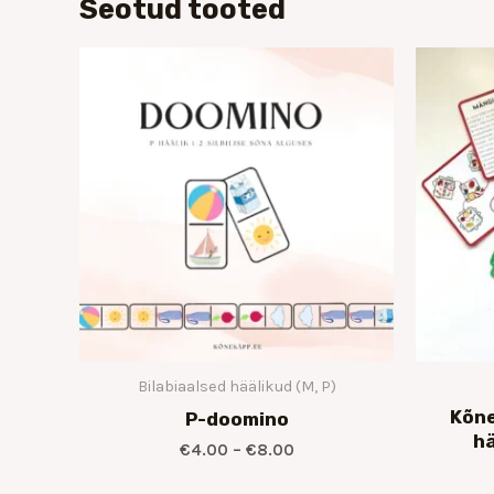
Seotud tooted
Hinnavahemik:
€4.00
kuni
€8.00
Bilabiaalsed häälikud (M, P)
Kõne
P-doomino
hä
€
4.00
–
€
8.00