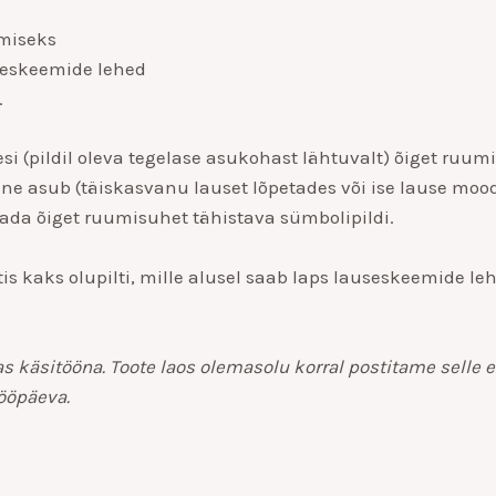
amiseks
useskeemide lehed
.
 (pildil oleva tegelase asukohast lähtuvalt) õiget ruumisu
lane asub (täiskasvanu lauset lõpetades või ise lause m
tada õiget ruumisuhet tähistava sümbolipildi.
 kaks olupilti, mille alusel saab laps lauseskeemide le
äsitööna. Toote laos olemasolu korral postitame selle es
tööpäeva.