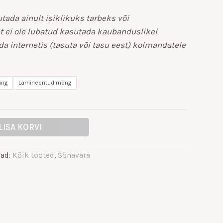
tada ainult isiklikuks tarbeks või
t ei ole lubatud kasutada kaubanduslikel
a internetis (tasuta või tasu eest) kolmandatele
äng
Lamineeritud mäng
LISA KORVI
iad:
Kõik tooted
,
Sõnavara