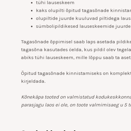
tühi lauseskeem
kaks olupilti õpitud tagasõnade kinnist
olupiltide juurde kuuluvad piltidega la
sümbolipildikesed lauseskeemide juurde
Tagasõnade õppimisel saab laps asetada pildikesi
tagasõna kasutades öelda, kus pildil olev tege
abiks tühi lauseskeem, mille lõppu saab ta ase
Õpitud tagasõnade kinnistamiseks on komplektis
kirjeldada.
Kõnekäpa tooted on valmistatud kodukeskkonnas k
parasjagu laos ei ole, on toote valmimisaeg u 5 