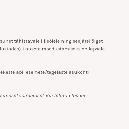
het tähistavale lilleõiele ning seejärel õiget
oodustades). Lausete moodustamiseks on lapsele
hekeste abil esemete/tegelaste asukohti
imesel võimalusel. Kui tellitud toodet