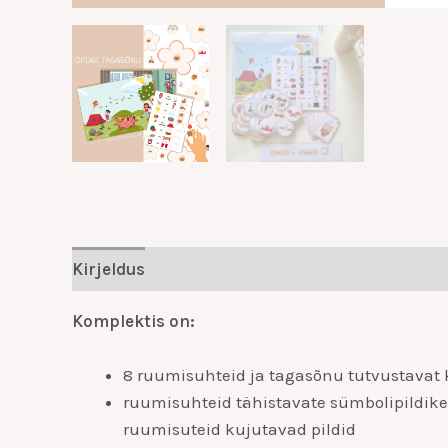
Kirjeldus
Lisainfo
Komplektis on:
8 ruumisuhteid ja tagasõnu tutvustavat 
ruumisuhteid tähistavate sümbolipildik
ruumisuteid kujutavad pildid