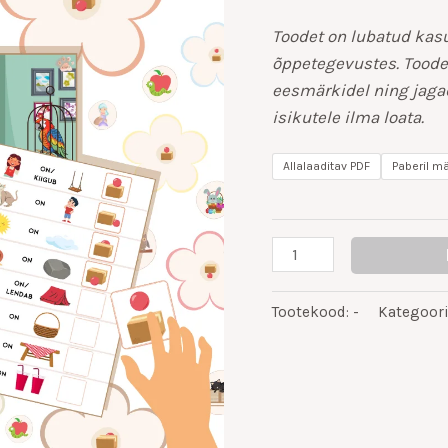
Toodet on lubatud kasu
õppetegevustes. Toode
eesmärkidel ning jagad
isikutele ilma loata.
Allalaaditav PDF
Paberil m
Tootekood:
-
Kategoor