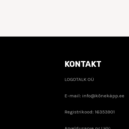
KONTAKT
LOGOTALK OÜ
E-mail: info@kõnekäpp.ee
Registrikood: 16353901
Arveldusarve nr LHV: