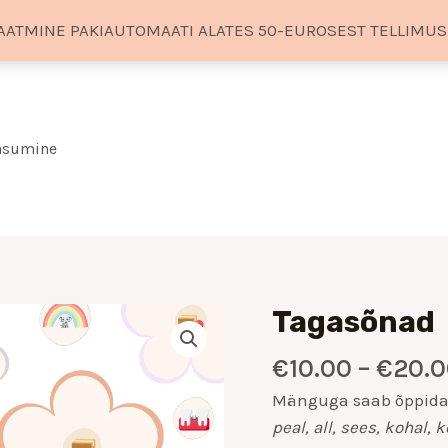
AATMINE PAKIAUTOMAATI ALATES 50-EUROSEST TELLIMU
tasumine
Tagasõnad
Tagasõnad
kogus
€
10.00
–
€
20.
Mänguga saab õppida
peal, all, sees, kohal, 