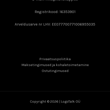
Registrikood: 16353901
Arveldusarve nr LHV: EE077700771006955035
Privaatsuspoliitika
Maksetingimused ja kohaletoimetamine
Ostutingimused
Copyright © 2026 | LogoTalk OÜ