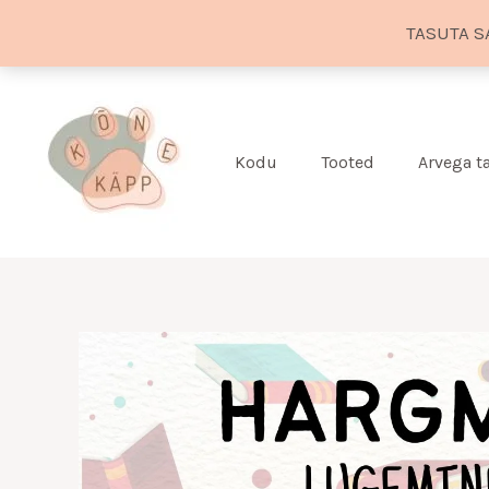
TASUTA S
Skip
to
content
Kodu
Tooted
Arvega 