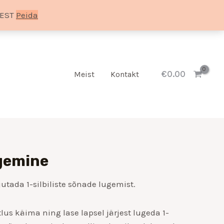
SEST
Peida
€
0.00
Meist
Kontakt
gemine
ada 1-silbiliste sõnade lugemist.
us käima ning lase lapsel järjest lugeda 1-