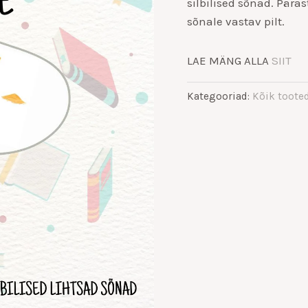
silbilised sõnad. Pära
sõnale vastav pilt.
LAE MÄNG ALLA
SIIT
Kategooriad:
Kõik toote