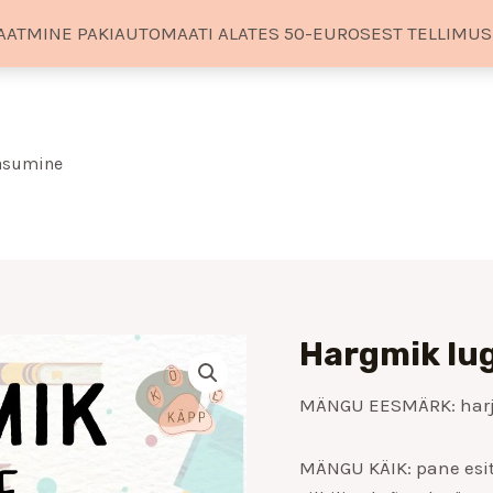
AATMINE PAKIAUTOMAATI ALATES 50-EUROSEST TELLIMU
tasumine
Hargmik lu
MÄNGU EESMÄRK: harjut
MÄNGU KÄIK: pane esitl