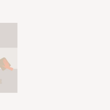
nnavahemik:
.00
ni
2.00