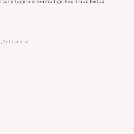
st sõna lugemist kontrollige, kas ilmub loetud
d
,
Piilu siia ka!