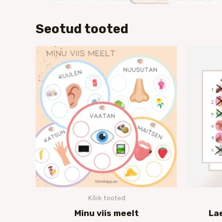
Seotud tooted
Hinnavahemik:
€7.00
kuni
€12.00
Kõik tooted
Minu viis meelt
La