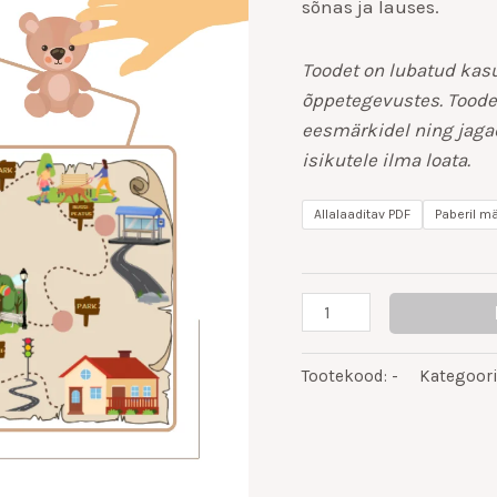
sõnas ja lauses.
Toodet on lubatud kasu
õppetegevustes. Toode
eesmärkidel ning jagad
isikutele ilma loata.
Allalaaditav PDF
Paberil m
Tootekood:
-
Kategoor