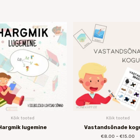
Hi
€8
ku
€1
Kõik tooted
Kõik tooted
Hargmik lugemine
Vastandsõnade kog
€
8.00
–
€
15.00