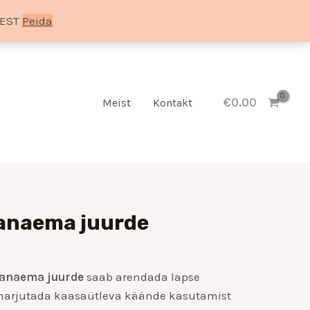
SEST
Peida
€
0.00
Meist
Kontakt
Hinnavahemik:
vanaema juurde
€7.00
kuni
€14.00
vanaema juurde
saab arendada lapse
harjutada kaasaütleva käände kasutamist