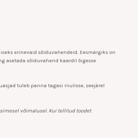
iseks erinevaid sõiduvahendeid. Eesmärgiks on
ng asetada sõiduvahend kaardil õigesse
sjad tuleb panna tagasi riiulisse, seejärel
imesel võimalusel. Kui tellitud toodet