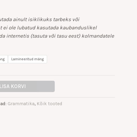
tada ainult isiklikuks tarbeks või
t ei ole lubatud kasutada kaubanduslikel
a internetis (tasuta või tasu eest) kolmandatele
äng
Lamineeritud mäng
LISA KORVI
iad:
Grammatika
,
Kõik tooted