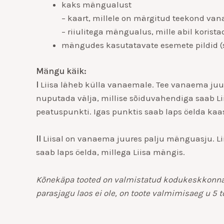
kaks mängualust
– kaart, millele on märgitud teekond v
– riiulitega mängualus, mille abil korista
mängudes kasutatavate esemete pildid (
Mängu käik:
I
Liisa läheb külla vanaemale. Tee vanaema juu
nuputada välja, millise sõiduvahendiga saab L
peatuspunkti.
Igas punktis saab laps öelda kaa
II
Liisal on vanaema juures palju mänguasju. Lii
saab laps öelda, millega Liisa mängis.
Kõnekäpa tooted on valmistatud kodukeskkonnas k
parasjagu laos ei ole, on toote valmimisaeg u 5 