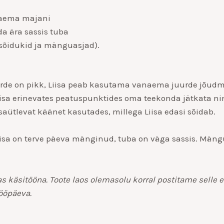
anaema majani
da ära sassis tuba
sõidukid ja mänguasjad).
rde on pikk, Liisa peab kasutama vanaema juurde jõudm
iisa erinevates peatuspunktides oma teekonda jätkata ni
saütlevat käänet kasutades, millega Liisa edasi sõidab.
sa on terve päeva mänginud, tuba on väga sassis. Mängua
äsitööna. Toote laos olemasolu korral postitame selle es
tööpäeva.