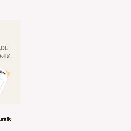
nnavahemik:
.00
ni
5.00
umik