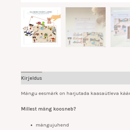
Kirjeldus
Lisainfo
Mängu eesmärk on harjutada kaasaütleva käände
Millest mäng koosneb?
mängujuhend