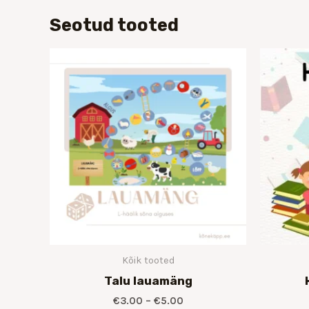
Seotud tooted
Hinnavahemik:
€3.00
kuni
€5.00
Kõik tooted
Talu lauamäng
€
3.00
–
€
5.00