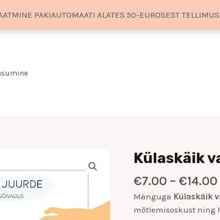
AATMINE PAKIAUTOMAATI ALATES 50-EUROSEST TELLIMU
tasumine
Külaskäik 
Külaskäik
vanaema
€
7.00
–
€
14.00
juurde
kogus
Mänguga
Külaskäik 
mõtlemisoskust ning 