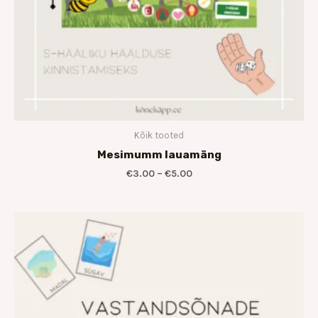
Kõik tooted
Mesimumm lauamäng
€
3.00
–
€
5.00
Hinnavahemik:
€8.00
kuni
€15.00