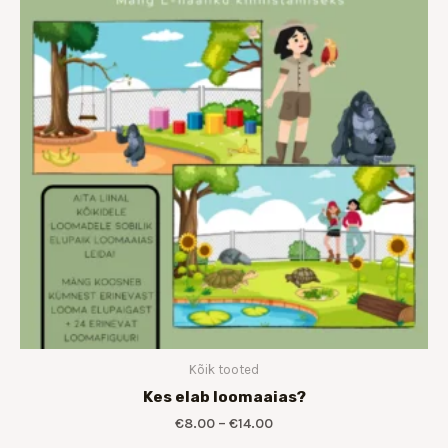
€14.00
Kõik tooted
Kes elab loomaaias?
€
8.00
–
€
14.00