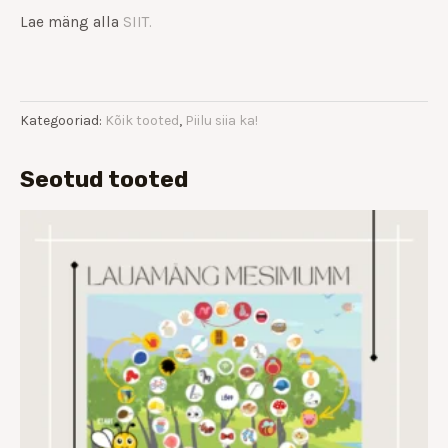
Lae mäng alla
SIIT.
Kategooriad:
Kõik tooted
,
Piilu siia ka!
Seotud tooted
Hinnavahemik:
€3.00
kuni
€5.00