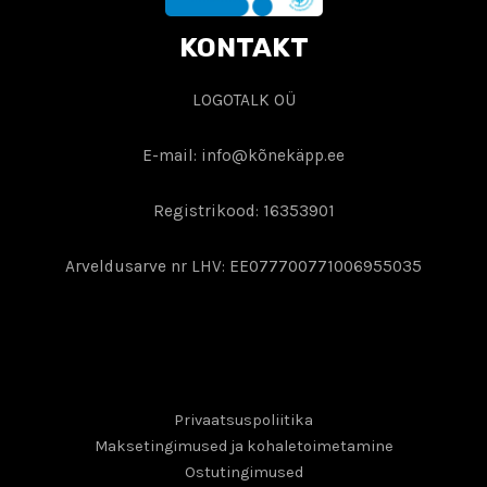
KONTAKT
LOGOTALK OÜ
E-mail: info@kõnekäpp.ee
Registrikood: 16353901
Arveldusarve nr LHV: EE077700771006955035
Privaatsuspoliitika
Maksetingimused ja kohaletoimetamine
Ostutingimused