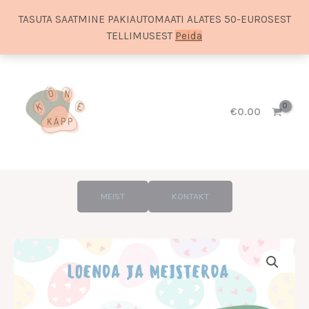
TASUTA SAATMINE PAKIAUTOMAATI ALATES 50-EUROSEST
TELLIMUSEST
Peida
Skip
to
content
€
0.00
MEIST
KONTAKT