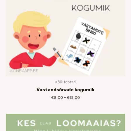
Kõik tooted
Vastandsõnade kogumik
€
8.00
–
€
15.00
Hinnavahemik:
€8.00
kuni