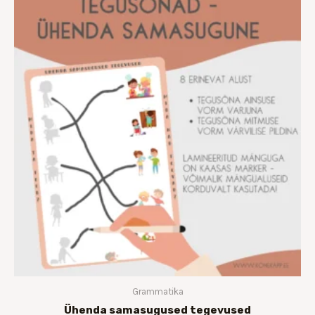
€6.00
kuni
€10.00
Grammatika
Ühenda samasugused tegevused