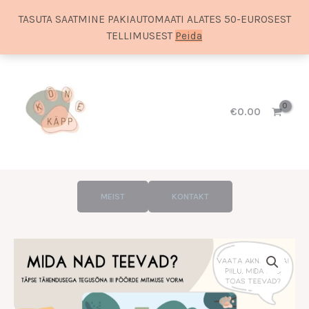
TASUTA SAATMINE PAKIAUTOMAATI ALATES 50-EUROSEST
TELLIMUSEST
Peida
Skip
to
content
€
0.00
MEIST
KONTAKT
Hinnavahemik:
Mida
€10.00
nad
kuni
teevad?
€14.00
kogus