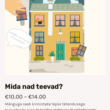
Mida nad teevad?
€
10.00
–
€
14.00
Mänguga saab kinnistada täpse tähendusega
tegusõnade ning
tegusõna mitmuse III pöördevormi