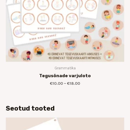
Grammatika
Tegusõnade varjuloto
€
10.00
–
€
18.00
Seotud tooted
Hinnavahemik:
€7.00