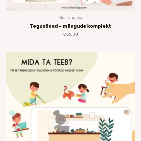
Grammatika
Tegusõnad – mängude komplekt
€
55.00
Hinnavahemik:
€12.00
kuni
€24.00