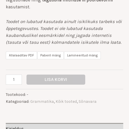
kasutamist.
Toodet on lubatud kasutada ainult isiklikuks tarbeks või
õppetegevustes. Toodet ei ole lubatud kasutada
kaubanduslikel eesmärkidel ning jagada internetis
(tasuta või tasu eest) kolmandatele isikutele ilma loata.
Allalaaditav PDF
Paberil mäng
Lamineeritud mäng
LISA KORVI
Tootekood:
-
Kategooriad:
Grammatika
,
Kõik tooted
,
Sõnavara
Kirjeldus