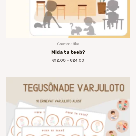
Grammatika
Mida ta teeb?
€
12.00
–
€
24.00
Hinnavahemik:
€10.00
kuni
€18.00