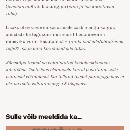
(
joonistavad
) või lausungiga (
ema ja isa koristavad
tuba
).
Lisaks olevikuvormi kasutusele saab mängu käigus
arendada ka tegusõna mitmuse III pöördevormi
mineviku vormi kasutamist –
(mida nad eile/õhtul/enne
tegid? isa ja ema koristasid eile tuba)
.
Kõnekäpa tooted on valmistatud kodukeskkonnas
käsitööna. Toote laos olemasolu korral postitame selle
esimesel võimalusel. Kui tellitud toodet parasjagu laos ei
ole, on toote valmimisaeg u 5 tööpäeva.
Sulle võib meeldida ka…
Hinnavahemik: