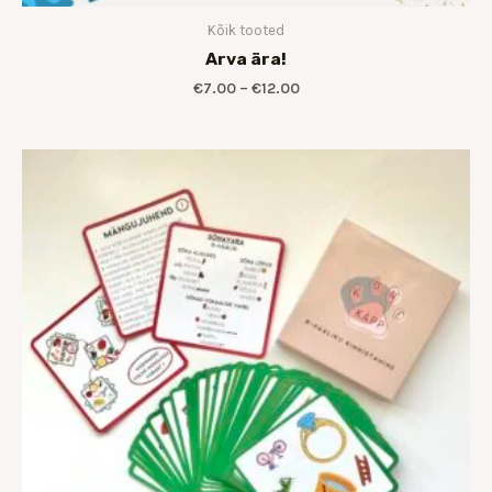
Kõik tooted
Arva ära!
€
7.00
–
€
12.00