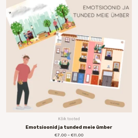
kuni
€11.00
Kõik tooted
Emotsioonid ja tunded meie ümber
€
7.00
–
€
11.00