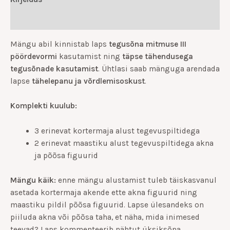
Lisainfo
Mängu abil kinnistab laps
tegusõna mitmuse III
pöördevormi
kasutamist ning
täpse tähendusega
tegusõnade kasutamist
. Ühtlasi saab mänguga arendada
lapse
tähelepanu ja võrdlemisoskust
.
Komplekti kuulub:
3 erinevat kortermaja alust tegevuspiltidega
2 erinevat maastiku alust tegevuspiltidega akna
ja põõsa figuurid
Mängu käik:
enne mängu alustamist tuleb täiskasvanul
asetada kortermaja akende ette akna figuurid ning
maastiku pildil põõsa figuurid. Lapse ülesandeks on
piiluda akna või põõsa taha, et näha, mida inimesed
teevad? Laps kommenteerib nähtut üksiksõna