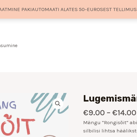
AATMINE PAKIAUTOMAATI ALATES 50-EUROSEST TELLIMU
tasumine
Lugemismän
Lugemismäng
"Rongisõit"
€
9.00
–
€
14.00
kogus
Mängu “Rongisõit” abi
silbilisi lihtsa hääli