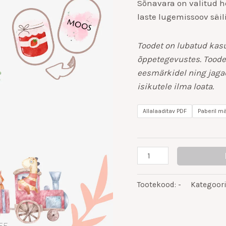
Sõnavara on valitud ho
laste lugemissoov säil
Toodet on lubatud kasu
õppetegevustes. Toode
eesmärkidel ning jagad
isikutele ilma loata.
Allalaaditav PDF
Paberil m
Tootekood:
-
Kategoor