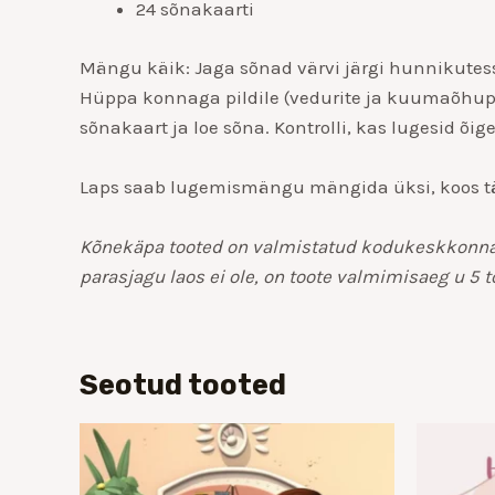
24 sõnakaarti
Mängu käik: Jaga sõnad värvi järgi hunnikutesse
Hüppa konnaga pildile (vedurite ja kuumaõhupal
sõnakaart ja loe sõna. Kontrolli, kas lugesid õi
Laps saab lugemismängu mängida üksi, koos tä
Kõnekäpa tooted on valmistatud kodukeskkonnas k
parasjagu laos ei ole, on toote valmimisaeg u 5 
Seotud tooted