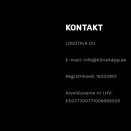
KONTAKT
LOGOTALK OÜ
E-mail: info@kõnekäpp.ee
Registrikood: 16353901
Arveldusarve nr LHV:
EE077700771006955035