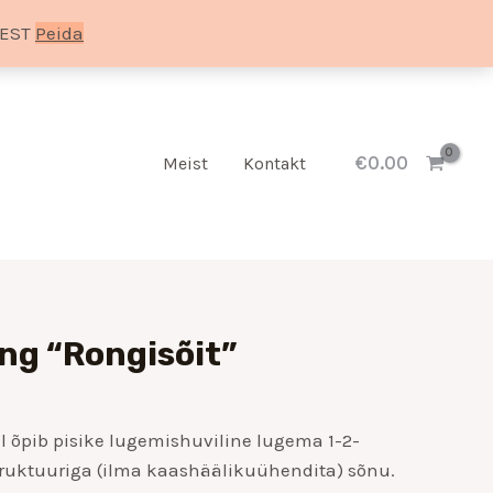
SEST
Peida
€
0.00
Meist
Kontakt
Hinnavahemik:
g “Rongisõit”
€9.00
kuni
€14.00
l õpib pisike lugemishuviline lugema 1-2-
kstruktuuriga (ilma kaashäälikuühendita) sõnu.