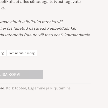
olikalt, et alles sõnadega tutvust tegevate
iks.
tada ainult isiklikuks tarbeks või
t ei ole lubatud kasutada kaubanduslikel
a internetis (tasuta või tasu eest) kolmandatele
äng
Lamineeritud mäng
LISA KORVI
iad:
Kõik tooted
,
Lugemine ja kirjutamine