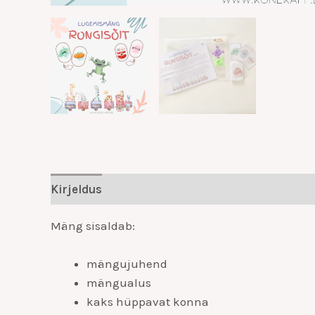
Kirjeldus
Lisainfo
Mäng sisaldab:
mängujuhend
mängualus
kaks hüppavat konna