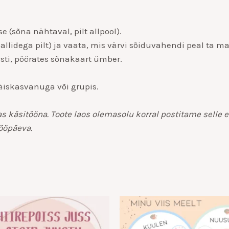
 (sõna nähtaval, pilt allpool).
lidega pilt) ja vaata, mis värvi sõiduvahendi peal ta m
gesti, pöörates sõnakaart ümber.
iskasvanuga või grupis.
äsitööna. Toote laos olemasolu korral postitame selle es
tööpäeva.
Hinnavahemik:
Hi
€6.00
€7
kuni
ku