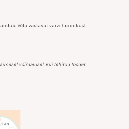
aandub. Võta vastavat värvi hunnikust
imesel võimalusel. Kui tellitud toodet
nnavahemik:
.00
ni