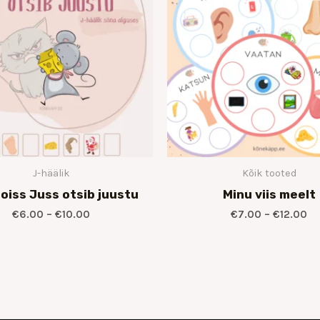
€10.00
€1
J-häälik
Kõik tooted
poiss Juss otsib juustu
Minu viis meelt
€
6.00
–
€
10.00
€
7.00
–
€
12.00