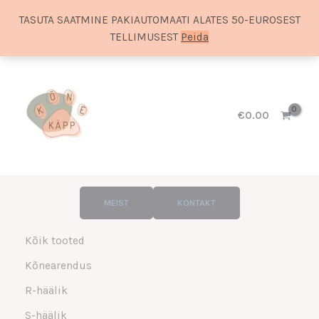
TASUTA SAATMINE PAKIAUTOMAATI ALATES 50-EUROSEST
TELLIMUSEST
Peida
Sorditud
Skip
uusimate
to
järgi
content
€
0.00
MEIST
KONTAKT
Kõik tooted
Kõnearendus
R-häälik
S-häälik