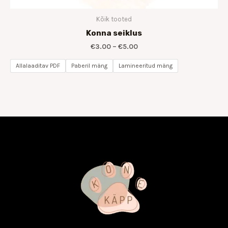
Kõik tooted
Konna seiklus
€
3.00
–
€
5.00
Allalaaditav PDF
Paberil mäng
Lamineeritud mäng