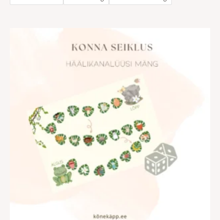
Hinnavahemik:
€3.00
kuni
€5.00