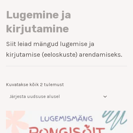
Lugemine ja
kirjutamine
Siit leiad mängud lugemise ja
kirjutamise (eeloskuste) arendamiseks.
Kuvatakse kõik 2 tulemust
Hinnavahemik:
€9.00
kuni
€14.00