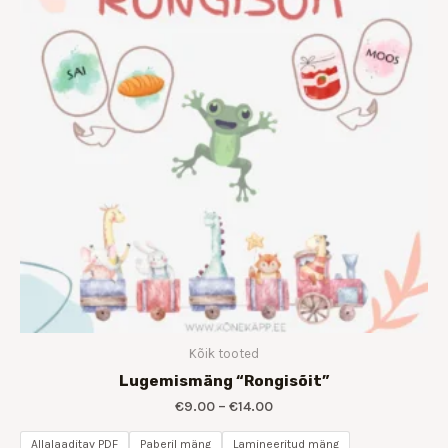
Kõik tooted
Lugemismäng “Rongisõit”
€
9.00
–
€
14.00
Allalaaditav PDF
Paberil mäng
Lamineeritud mäng