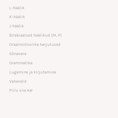
L-häälik
K-häälik
J-häälik
Bilabiaalsed häälikud (M, P)
Oraalmotoorika harjutused
Sõnavara
Grammatika
Lugemine ja kirjutamine
Vahendid
Piilu siia ka!