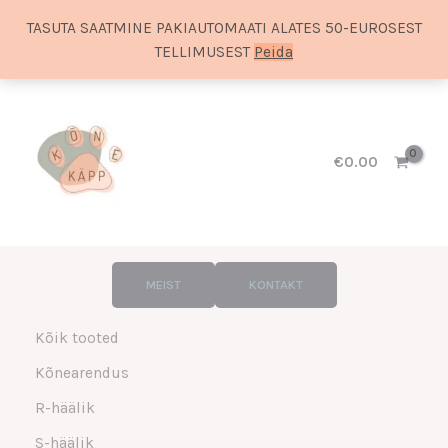
TASUTA SAATMINE PAKIAUTOMAATI ALATES 50-EUROSEST
TELLIMUSEST
Peida
Skip
to
content
€
0.00
MEIST
KONTAKT
Kõik tooted
Kõnearendus
R-häälik
S-häälik