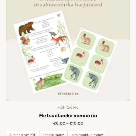
Kõik tooted
Metsaelanike memoriin
€
6.00
–
€
10.00
Allalaaditav PDF
Paberil mäng
Lamineeritud mäng