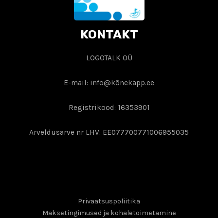
KONTAKT
LOGOTALK OÜ
E-mail: info@kõnekäpp.ee
Registrikood: 16353901
Arveldusarve nr LHV: EE077700771006955035
Privaatsuspoliitika
Maksetingimused ja kohaletoimetamine