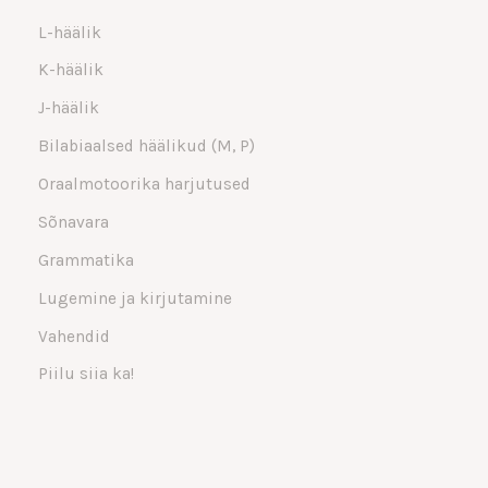
L-häälik
K-häälik
J-häälik
Bilabiaalsed häälikud (M, P)
Oraalmotoorika harjutused
Sõnavara
Grammatika
Lugemine ja kirjutamine
Vahendid
Piilu siia ka!