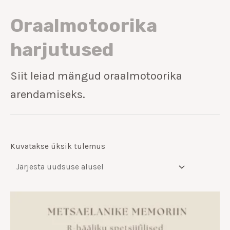
Oraalmotoorika
harjutused
Siit leiad mängud oraalmotoorika
arendamiseks.
Kuvatakse üksik tulemus
Hinnavahemik:
€6.00
kuni
€10.00