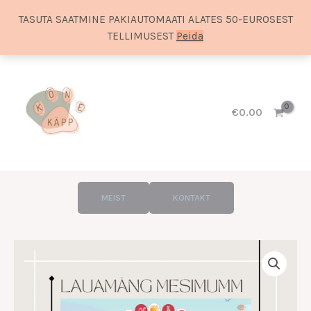
TASUTA SAATMINE PAKIAUTOMAATI ALATES 50-EUROSEST
TELLIMUSEST
Peida
Skip
to
content
€
0.00
MEIST
KONTAKT
Hinnavahemik:
Mesimumm
€3.00
lauamäng
kuni
kogus
€5.00