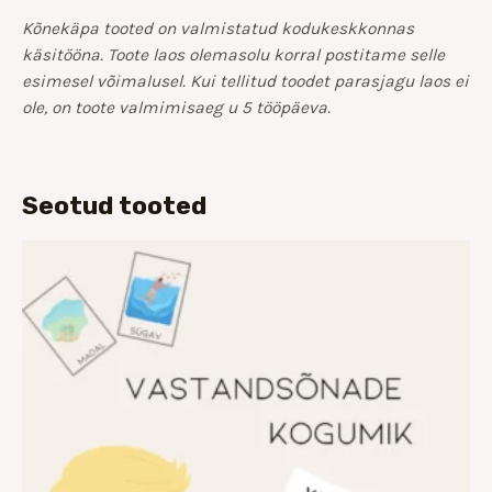
Kõnekäpa tooted on valmistatud kodukeskkonnas
käsitööna. Toote laos olemasolu korral postitame selle
esimesel võimalusel. Kui tellitud toodet parasjagu laos ei
ole, on toote valmimisaeg u 5 tööpäeva.
Seotud tooted
Hinnavahemik:
€8.00
kuni
€15.00