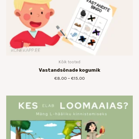
Kõik tooted
Vastandsõnade kogumik
€
8.00
–
€
15.00
Hinnavahemik:
€8.00
kuni
€14.00