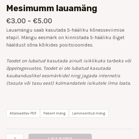
Mesimumm lauamäng
€
3.00
–
€
5.00
Lauamängu saab kasutada S-hääliku kõnesseviimise
etapil.
Mängu eesmärk on kinnistada S-hääliku õiget
hääldust sõna kõikides positsioonides.
Toodet on lubatud kasutada ainult isiklikuks tarbeks või
õppetegevustes. Toodet ei ole lubatud kasutada
kaubanduslikel eesmärkidel ning jagada internetis
(tasuta või tasu eest) kolmandatele isikutele ilma loata.
Allalaaditav PDF
Paberil mäng
Lamineeritud mäng