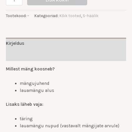
LISA KORVI
Tootekood:
-
Kategooriad:
Kõik tooted
,
S-häälik
Kirjeldus
Lisainfo
Millest mäng koosneb?
mängujuhend
lauamängu alus
Lisaks läheb vaja:
täring
lauamängu nupud (vastavalt mängijate arvule)