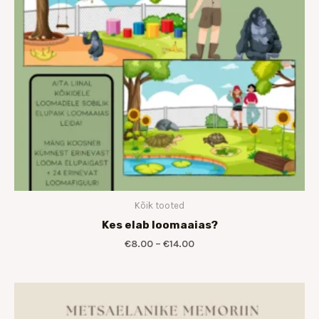
Kõik tooted
Kes elab loomaaias?
€
8.00
–
€
14.00
Hinnavahemik:
€6.00
kuni