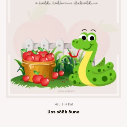
Piilu siia ka!
Uss sööb õuna