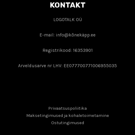
KONTAKT
LOGOTALK OÜ
E-mail: info@kõnekäpp.ee
Registrikood: 16353901
Arveldusarve nr LHV: EE077700771006955035
Privaatsuspoliitika
Maksetingimused ja kohaletoimetamine
Ostutingimused