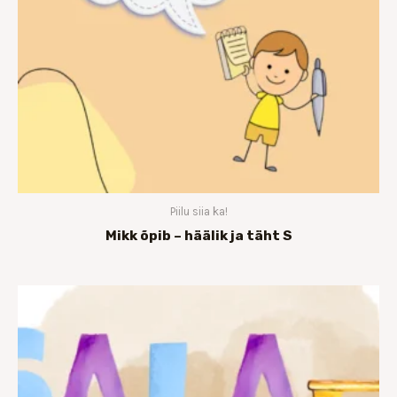
Piilu siia ka!
Mikk õpib – häälik ja täht S