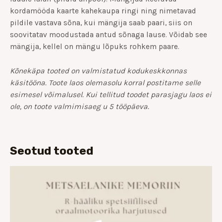
kordamööda kaarte kahekaupa ringi ning nimetavad
pildile vastava sõna, kui mängija saab paari, siis on
soovitatav moodustada antud sõnaga lause. Võidab see
mängija, kellel on mängu lõpuks rohkem paare.
Kõnekäpa tooted on valmistatud kodukeskkonnas
käsitööna. Toote laos olemasolu korral postitame selle
esimesel võimalusel. Kui tellitud toodet parasjagu laos ei
ole, on toote valmimisaeg u 5 tööpäeva.
Seotud tooted
Hinnavahemik:
€6.00
kuni
€10.00