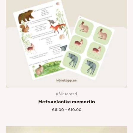
Kõik tooted
Metsaelanike memoriin
€
6.00
–
€
10.00