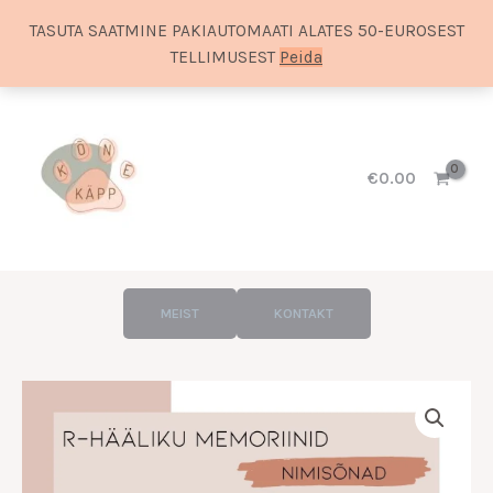
TASUTA SAATMINE PAKIAUTOMAATI ALATES 50-EUROSEST
TELLIMUSEST
Peida
Skip
to
content
€
0.00
MEIST
KONTAKT
Hinnavahemik:
R-
€6.00
hääliku
kuni
memoriinid
€10.00
kogus