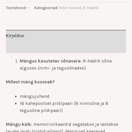
Tootekood:
-
Kategooriad:
Kõik tooted
,
R-häälik
Kirjeldus
Lisainfo
Mängus kasutatav sõnavara:
R-häälik sõna
alguses (nimi- ja tegusõnades).
Millest mäng koosneb?
mängujuhend
16 kahepoolset pildipaari (8 nimisõna ja 8
tegusõna pildipaari)
Mängu käik
:
memoriinikaardid segatakse ja laotakse
lauale laiali (pildid allpool). Mängijad keeravad