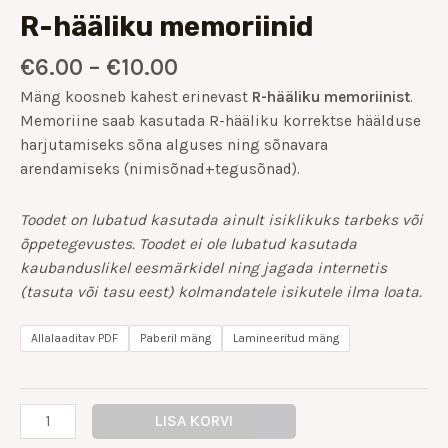
R-hääliku memoriinid
€
6.00
–
€
10.00
Mäng koosneb kahest erinevast
R-hääliku memoriinist
.
Memoriine saab kasutada R-hääliku korrektse häälduse
harjutamiseks sõna alguses ning sõnavara
arendamiseks (nimisõnad+tegusõnad).
Toodet on lubatud kasutada ainult isiklikuks tarbeks või
õppetegevustes. Toodet ei ole lubatud kasutada
kaubanduslikel eesmärkidel ning jagada internetis
(tasuta või tasu eest) kolmandatele isikutele ilma loata.
Allalaaditav PDF
Paberil mäng
Lamineeritud mäng
LISA KORVI