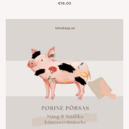
€
16.00
Hinnavahemik:
€7.00
kuni
€12.00