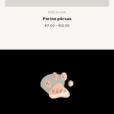
Kõik tooted
Porine põrsas
€
7.00
–
€
12.00