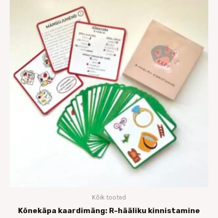
Kõik tooted
Kõnekäpa kaardimäng: R-hääliku kinnistamine